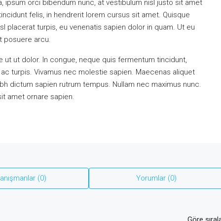
a, ipsum orci bibendum nunc, at vestibulum nisl justo sit amet
ncidunt felis, in hendrerit lorem cursus sit amet. Quisque
isl placerat turpis, eu venenatis sapien dolor in quam. Ut eu
et posuere arcu.
 ut ut dolor. In congue, neque quis fermentum tincidunt,
m ac turpis. Vivamus nec molestie sapien. Maecenas aliquet
nibh dictum sapien rutrum tempus. Nullam nec maximus nunc.
sit amet ornare sapien.
anışmanlar (0)
Yorumlar (0)
Göre sırala