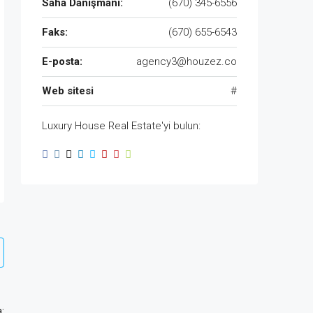
Saha Danışmanı:
(670) 345-6556
Faks:
(670) 655-6543
E-posta:
agency3@houzez.co
Web sitesi
#
Luxury House Real Estate'yi bulun:
: