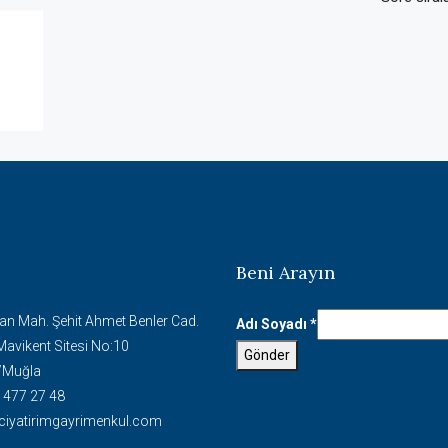
Beni Arayın
an Mah. Şehit Ahmet Benler Cad.
Adı
Adı Soyadı
*
Mavikent Sitesi No:10
Telefon
Gönder
/Muğla
Yerleşim
 477 27 48
ciyatirimgayrimenkul.com