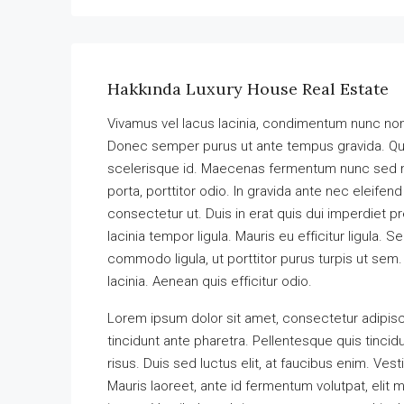
Hakkında Luxury House Real Estate
Vivamus vel lacus lacinia, condimentum nunc non
Donec semper purus ut ante tempus gravida. Quis
scelerisque id. Maecenas fermentum nunc sed max
porta, porttitor odio. In gravida ante nec eleife
consectetur ut. Duis in erat quis dui imperdiet p
lacinia tempor ligula. Mauris eu efficitur ligula
commodo ligula, ut porttitor purus turpis ut sem.
lacinia. Aenean quis efficitur odio.
Lorem ipsum dolor sit amet, consectetur adipisci
tincidunt ante pharetra. Pellentesque quis tincidun
risus. Duis sed luctus elit, at faucibus enim. Ves
Mauris laoreet, ante id fermentum volutpat, elit ma