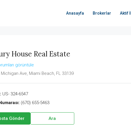
Anasayfa
Brokerlar
Aktif 
ury House Real Estate
rumları görüntüle
 Michigan Ave, Miami Beach, FL 33139
:
US- 324-6547
Numarası:
(670) 655-5463
osta Gönder
Ara