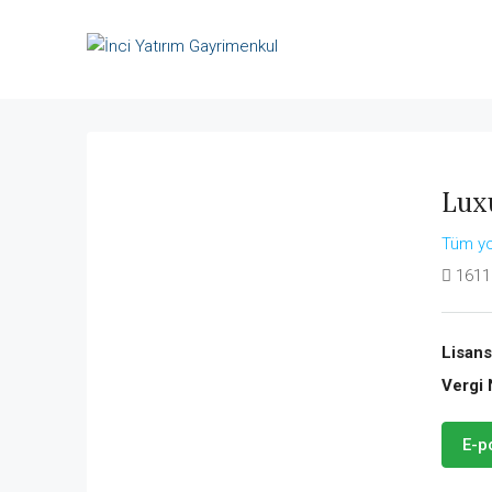
Lux
Tüm yo
1611
Lisans
Vergi 
E-p