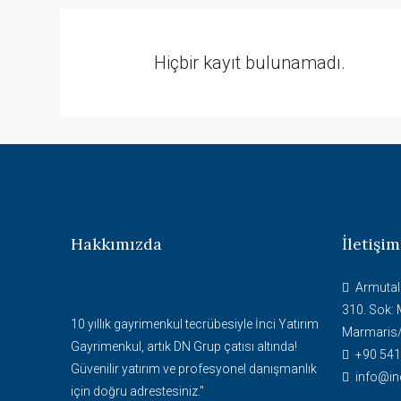
Hiçbir kayıt bulunamadı.
Hakkımızda
İletişim
Armutal
310. Sok: 
10 yıllık gayrimenkul tecrübesiyle İnci Yatırım
Marmaris
Gayrimenkul, artık DN Grup çatısı altında!
+90 541
Güvenilir yatırım ve profesyonel danışmanlık
info@in
için doğru adrestesiniz."