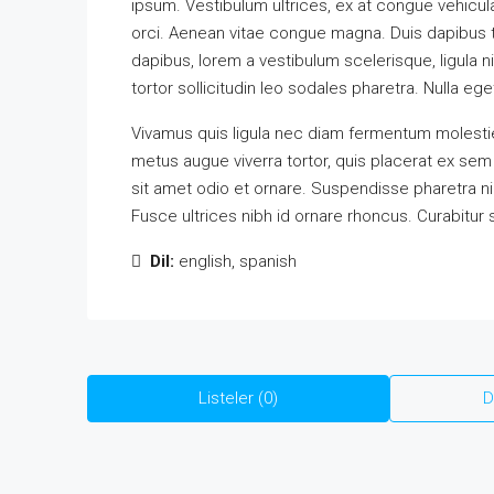
ipsum. Vestibulum ultrices, ex at congue vehicul
orci. Aenean vitae congue magna. Duis dapibus ti
dapibus, lorem a vestibulum scelerisque, ligula n
tortor sollicitudin leo sodales pharetra. Nulla eg
Vivamus quis ligula nec diam fermentum molestie
metus augue viverra tortor, quis placerat ex se
sit amet odio et ornare. Suspendisse pharetra 
Fusce ultrices nibh id ornare rhoncus. Curabitur 
Dil:
english, spanish
Listeler (0)
D