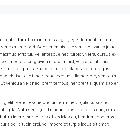
, iaculis diam. Proin in mollis augue, eget fermentum quam.
que et ante orci. Sed venenatis turpis mi, non varius justo
imus efficitur. Pellentesque nec turpis viverra, cursus ex
nd commodo. Cras gravida interdum nisl, vel venenatis nisl
retium et eu purus. Fusce purus ex, placerat et eros quis,
. Sed scelerisque, elit nec condimentum ullamcorper, sem enim
 Ut vehicula velit nec lorem tempus, hendrerit aliquam sapien
ng elit. Pellentesque pretium enim nec ligula cursus, et
t ligula. Nulla sed ligula tincidunt, posuere tellus quis, cursus
tibulum libero mi, rhoncus et sodales eu, hendrerit non eros.
uris sollicitudin orci, vel imperdiet turpis lacus sit amet