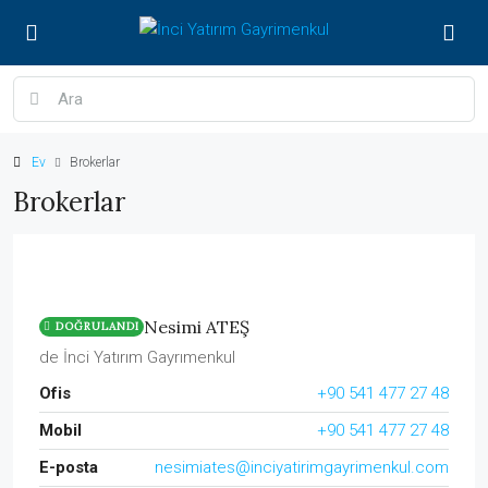
Ev
Brokerlar
Brokerlar
Nesimi ATEŞ
DOĞRULANDI
de
İnci Yatırım Gayrımenkul
Ofis
+90 541 477 27 48
Mobil
+90 541 477 27 48
E-posta
nesimiates@inciyatirimgayrimenkul.com