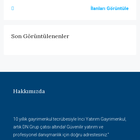
İlanları Görüntüle
Son Görüntülenenler
Hakkımızda
10 yıllık gayrimenkul tecrübesiyle İnci Yatırım Gayrimenkul,
artık DN Grup çatısı altında! Güvenilir yatırım ve
profesyonel danışmanlık için doğru adrestesiniz."