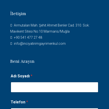
İletişim
Armutalan Mah. Şehit Ahmet Benler Cad. 310. Sok:
Mavikent Sitesi No:10 Marmaris/Muğla
+90 541 477 27 48
info@inciyatirimgayrimenkul.com
Beni Arayın
Y
Adı Soyadı
*
e
r
l
e
ş
i
Telefon
*
m