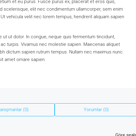
retium et eu purus. Fusce purus ex, placerat et eros quis,
. Sed scelerisque, elit nec condimentum ullamcorper, sem enim
 Ut vehicula velit nec lorem tempus, hendrerit aliquam sapien
 ut ut dolor. In congue, neque quis fermentum tincidunt,
m ac turpis. Vivamus nec molestie sapien. Maecenas aliquet
nibh dictum sapien rutrum tempus. Nullam nec maximus nunc.
sit amet ornare sapien.
anışmanlar (0)
Yorumlar (0)
Göre sırala