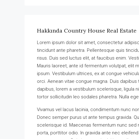
Hakkında Country House Real Estate
Lorem ipsum dolor sit amet, consectetur adipisci
tincidunt ante pharetra. Pellentesque quis tincidun
risus. Duis sed luctus elit, at faucibus enim. Ves
Mauris laoreet, ante id fermentum volutpat, elit ma
ipsum. Vestibulum ultrices, ex at congue vehicul
orci. Aenean vitae congue magna. Duis dapibus ti
dapibus, lorem a vestibulum scelerisque, ligula n
tortor sollicitudin leo sodales pharetra. Nulla eg
Vivamus vel lacus lacinia, condimentum nunc non
Donec semper purus ut ante tempus gravida. Quis
scelerisque id. Maecenas fermentum nunc sed max
porta, porttitor odio. In gravida ante nec eleife