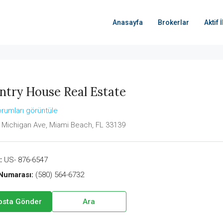
Anasayfa
Brokerlar
Aktif 
ntry House Real Estate
rumları görüntüle
 Michigan Ave, Miami Beach, FL 33139
:
US- 876-6547
Numarası:
(580) 564-6732
osta Gönder
Ara