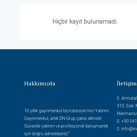
Hiçbir kayıt bulunamadı.
Hakkımızda
İletişim
Armutal
310. Sok: 
10 yıllık gayrimenkul tecrübesiyle İnci Yatırım
Marmaris
Gayrimenkul, artık DN Grup çatısı altında!
+90 541
Güvenilir yatırım ve profesyonel danışmanlık
info@in
için doğru adrestesiniz."