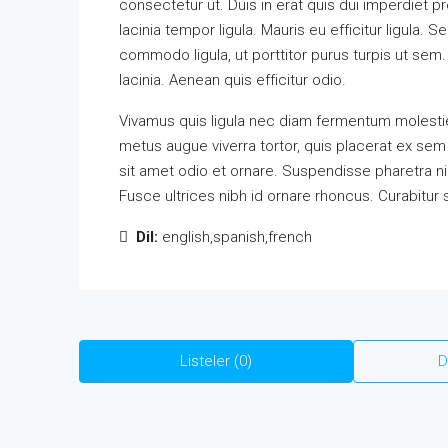
consectetur ut. Duis in erat quis dui imperdiet p
lacinia tempor ligula. Mauris eu efficitur ligula
commodo ligula, ut porttitor purus turpis ut sem.
lacinia. Aenean quis efficitur odio.
Vivamus quis ligula nec diam fermentum molestie
metus augue viverra tortor, quis placerat ex se
sit amet odio et ornare. Suspendisse pharetra 
Fusce ultrices nibh id ornare rhoncus. Curabitur 
Dil:
english,spanish,french
Listeler (0)
D