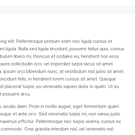
ng elit. Pellentesque pretium enim nec ligula cursus et
t ligula. Nulla sed ligula tincidunt, posuere tellus quis, cursus
tibulum libero mi, rhoncus et sodales eu, hendrerit non eros.
uris sollicitudin orci, vel imperdiet turpis lacus sit amet
a, ipsum orci bibendum nunc, at vestibulum nisl justo sit amet
ncidunt felis, in hendrerit lorem cursus sit amet. Quisque
isl placerat turpis, eu venenatis sapien dolor in quam. Ut eu
et posuere arcu.
, iaculis diam. Proin in mollis augue, eget fermentum quam.
que et ante orci. Sed venenatis turpis mi, non varius justo
imus efficitur. Pellentesque nec turpis viverra, cursus ex
nd commodo. Cras gravida interdum nisl, vel venenatis nisl