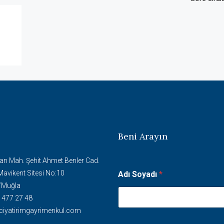
Beni Arayın
S
an Mah. Şehit Ahmet Benler Cad.
o
Mavikent Sitesi No:10
Adı Soyadı
*
y
/Muğla
a
d
 477 27 48
ı
ciyatirimgayrimenkul.com
T