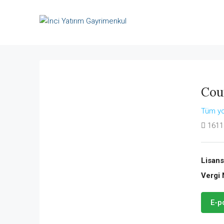
Cou
Tüm yo
1611
Lisans
Vergi 
E-p