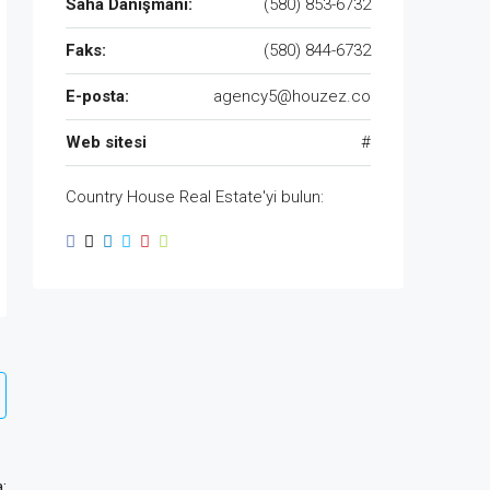
Saha Danışmanı:
(580) 853-6732
Faks:
(580) 844-6732
E-posta:
agency5@houzez.co
Web sitesi
#
Country House Real Estate'yi bulun:
: