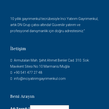
10 yıllık gayrimenkul tecrübesiyle İnci Yatırım Gayrimenkul,
artık DN Grup çatısı altında! Güvenilir yatırım ve
profesyonel danışmanlık için doğru adrestesiniz."
İletişim
Armutalan Mah. Şehit Ahmet Benler Cad. 310. Sok:
Mavikent Sitesi No:10 Marmaris/Muğla
+90 541 477 27 48
info@inciyatirimgayrimenkul.com
Beni Arayın
Soyadı
Adı Soyadı
*