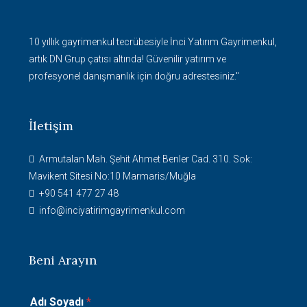
10 yıllık gayrimenkul tecrübesiyle İnci Yatırım Gayrimenkul,
artık DN Grup çatısı altında! Güvenilir yatırım ve
profesyonel danışmanlık için doğru adrestesiniz."
İletişim
Armutalan Mah. Şehit Ahmet Benler Cad. 310. Sok:
Mavikent Sitesi No:10 Marmaris/Muğla
+90 541 477 27 48
info@inciyatirimgayrimenkul.com
Beni Arayın
S
Adı Soyadı
*
o