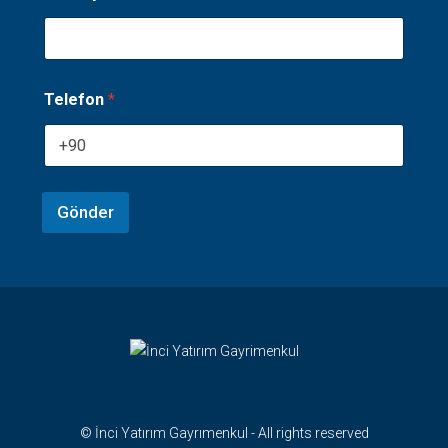
y
a
d
ı
A
Telefon
*
d
ı
Y
e
r
l
Gönder
e
ş
i
m
© İnci Yatırım Gayrımenkul - All rights reserved